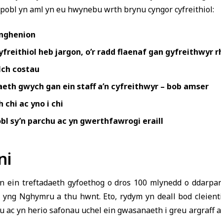
pobl yn aml yn eu hwynebu wrth brynu cyngor cyfreithiol:
anghenion
yfreithiol heb jargon, o’r radd flaenaf gan gyfreithwyr 
ylch costau
eth gwych gan ein staff a’n cyfreithwyr – bob amser
 chi ac yno i chi
bl sy’n parchu ac yn gwerthfawrogi eraill
ni
n ein treftadaeth gyfoethog o dros 100 mlynedd o ddarpar
 yng Nghymru a thu hwnt. Eto, rydym yn deall bod cleient
 ac yn herio safonau uchel ein gwasanaeth i greu argraff a