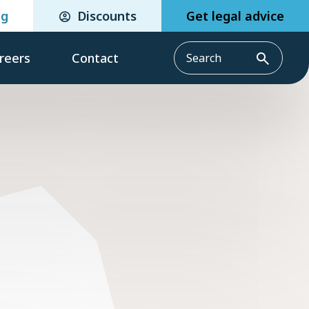
eg
Discounts
Get legal advice
reers
Contact