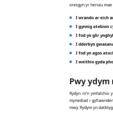
oresgyn yr heriau mae 
I wrando ar eich 
I gynnig atebion c
I fod yn glir yngh
I dderbyn gwasana
I fod yn agos atoch
I weithio gyda pho
Pwy ydym 
Rydyn ni’n ymfalchïo y
mynediad i gyfiawnder
mwy. Rydym yn datblygu