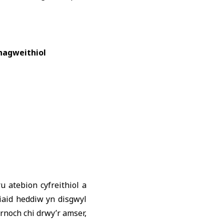
rhagweithiol
u atebion cyfreithiol a
iaid heddiw yn disgwyl
rnoch chi drwy’r amser,