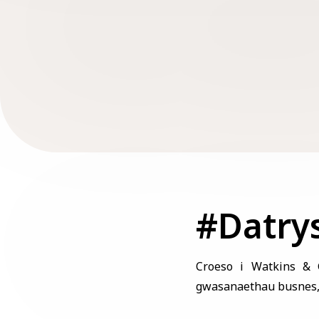
#Datry
Croeso i Watkins & 
gwasanaethau busnes, a