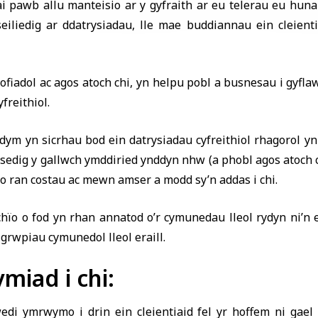
ai pawb allu manteisio ar y gyfraith ar eu telerau eu hu
seiliedig ar ddatrysiadau, lle mae buddiannau ein cleient
ofiadol ac agos atoch chi, yn helpu pobl a busnesau i gyfla
freithiol.
ym yn sicrhau bod ein datrysiadau cyfreithiol rhagorol yn c
edig y gallwch ymddiried ynddyn nhw (a phobl agos atoch c
 o ran costau ac mewn amser a modd sy’n addas i chi.
hïo o fod yn rhan annatod o’r cymunedau lleol rydyn ni’n 
grwpiau cymunedol lleol eraill.
miad i chi:
di ymrwymo i drin ein cleientiaid fel yr hoffem ni gael 