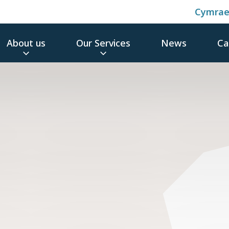
Cymra
About us
Our Services
News
Ca