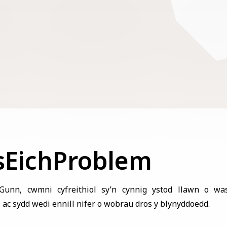
sEichProblem
Gunn, cwmni cyfreithiol sy’n cynnig ystod llawn o wa
c sydd wedi ennill nifer o wobrau dros y blynyddoedd.