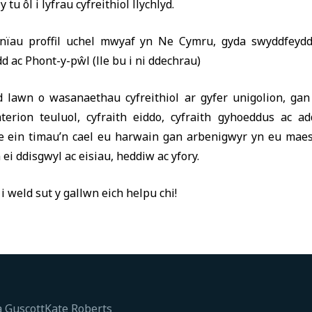
 tu ôl i lyfrau cyfreithiol llychlyd.
ïau proffil uchel mwyaf yn Ne Cymru, gyda swyddfeyd
ac Phont-y-pŵl (lle bu i ni ddechrau)
 lawn o wasanaethau cyfreithiol ar gyfer unigolion, ga
terion teuluol, cyfraith eiddo, cyfraith gyhoeddus ac a
e ein timau’n cael eu harwain gan arbenigwyr yn eu maes
 ei ddisgwyl ac eisiau, heddiw ac yfory.
i weld sut y gallwn eich helpu chi!
a Guscott
Kate Roberts