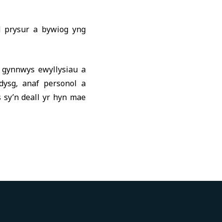
d prysur a bywiog yng
n gynnwys ewyllysiau a
ddysg, anaf personol a
 sy’n deall yr hyn mae