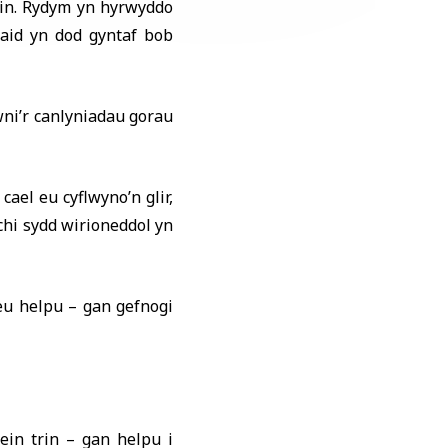
nain. Rydym yn hyrwyddo
iaid yn dod gyntaf bob
wni’r canlyniadau gorau
ael eu cyflwyno’n glir,
hi sydd wirioneddol yn
eu helpu – gan gefnogi
ein trin – gan helpu i