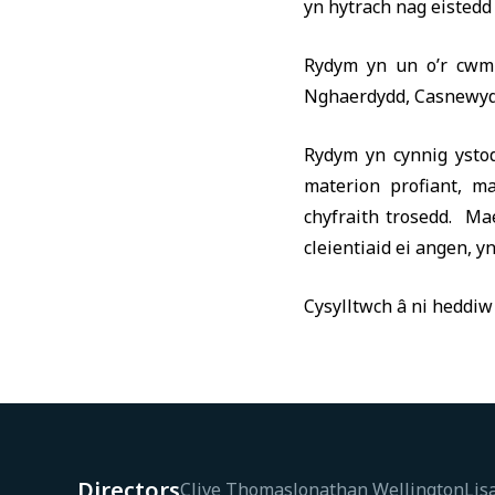
yn hytrach nag eistedd y
Rydym yn un o’r cwmn
Nghaerdydd, Casnewydd 
Rydym yn cynnig ystod
materion profiant, ma
chyfraith trosedd. Ma
cleientiaid ei angen, yn
Cysylltwch â ni heddiw 
Directors
Clive Thomas
Jonathan Wellington
Lis