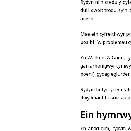
Rydyn ni’n credu y dyl
dull gweithredu sy’n 
amser.
Mae ein cyfreithwyr pr
posibl i’w problemau cy
Yn Watkins & Gunn, ryd
gan arbenigwyr cymwys
poeni), gydag eglurder
Rydym hefyd yn ymfalc
llwyddiant busnesau a 
Ein hymrwy
Yn anad dim, rydym we